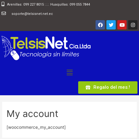
Arenillas: 099 227 8015 :.:.: Huaquillas: 099 055 7844
soporte@telsisnet.net.ec
Regalo del mes.!
My account
[woocommerce_my_account]