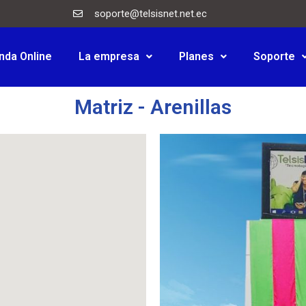
soporte@telsisnet.net.ec
nda Online
La empresa
Planes
Soporte
Matriz - Arenillas