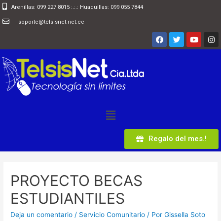
Arenillas: 099 227 8015 :.:.: Huaquillas: 099 055 7844
soporte@telsisnet.net.ec
Regalo del mes.!
PROYECTO BECAS
ESTUDIANTILES
Deja un comentario
/
Servicio Comunitario
/ Por
Gissella Soto